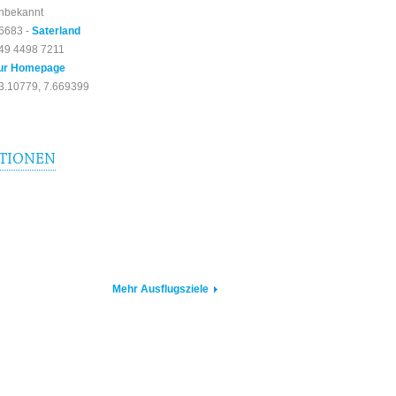
nbekannt
6683 -
Saterland
49 4498 7211
ur Homepage
3.10779, 7.669399
TIONEN
Mehr Ausflugsziele