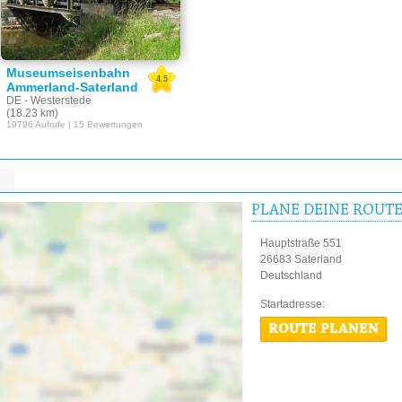
Museumseisenbahn
4.5
Ammerland-Saterland
DE - Westerstede
(18.23 km)
19796 Aufrufe | 15 Bewertungen
PLANE DEINE ROUT
Hauptstraße 551
26683 Saterland
Deutschland
Startadres
ROUTE PLANEN