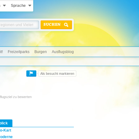
n
Sprache
SUCHEN
t!
Freizeitparks
Burgen
Ausflugsblog
Als besucht markieren
flugsziel zu bewerten
blick
o-Kart
oderne