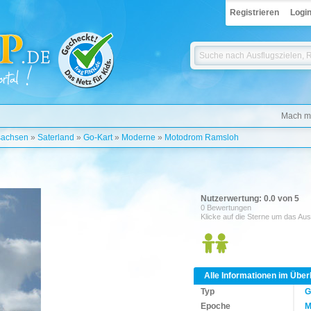
Registrieren
Logi
Mach mi
sachsen
»
Saterland
»
Go-Kart
»
Moderne
»
Motodrom Ramsloh
Nutzerwertung: 0.0 von 5
0 Bewertungen
Klicke auf die Sterne um das Aus
Alle Informationen im Über
Typ
G
Epoche
M