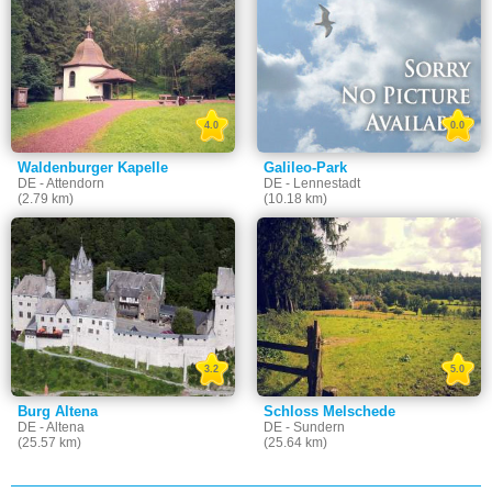
4.0
0.0
Waldenburger Kapelle
Galileo-Park
DE - Attendorn
DE - Lennestadt
(2.79 km)
(10.18 km)
3.2
5.0
Burg Altena
Schloss Melschede
DE - Altena
DE - Sundern
(25.57 km)
(25.64 km)