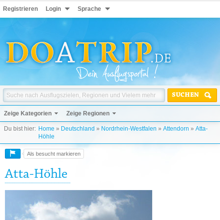
Registrieren
Login
Sprache
SUCHEN
Zeige Kategorien
Zeige Regionen
Du bist hier:
Home
»
Deutschland
»
Nordrhein-Westfalen
»
Attendorn
»
Atta-
Höhle
Als besucht markieren
Atta-Höhle