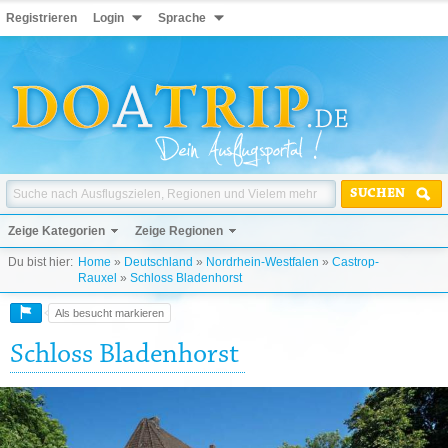
Registrieren
Login
Sprache
SUCHEN
Zeige Kategorien
Zeige Regionen
Du bist hier:
Home
»
Deutschland
»
Nordrhein-Westfalen
»
Castrop-
Rauxel
»
Schloss Bladenhorst
Als besucht markieren
Schloss Bladenhorst