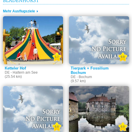
BLADENHORST
Mehr Ausflugsziele
3.7
0.0
Ketteler Hof
Tierpark + Fossilium
DE - Haltern am See
Bochum
(25.54 km)
DE - Bochum
(9.57 km)
0.0
0.0