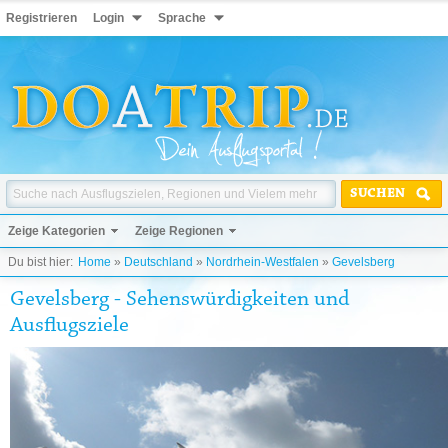
Registrieren
Login
Sprache
SUCHEN
Zeige Kategorien
Zeige Regionen
Du bist hier:
Home
»
Deutschland
»
Nordrhein-Westfalen
»
Gevelsberg
Gevelsberg - Sehenswürdigkeiten und
Ausflugsziele