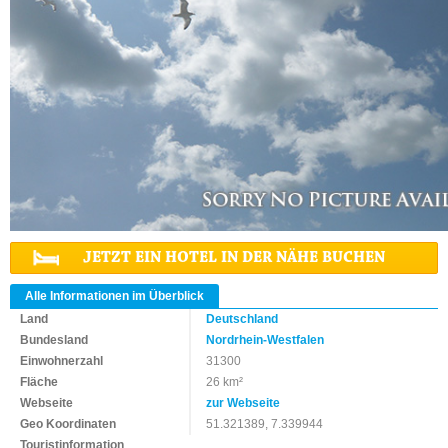
JETZT EIN HOTEL IN DER NÄHE BUCHEN
Alle Informationen im Überblick
Land
Deutschland
Bundesland
Nordrhein-Westfalen
Einwohnerzahl
31300
Fläche
26 km²
Webseite
zur Webseite
Geo Koordinaten
51.321389, 7.339944
Touristinformation