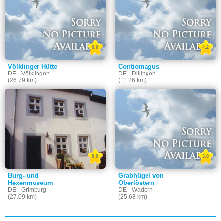
0.0
4.2
Völklinger Hütte
Contiomagus
DE - Völklingen
DE - Dillingen
(26.79 km)
(11.26 km)
0.0
3.0
Burg- und
Grabhügel von
Hexenmuseum
Oberlöstern
DE - Grimburg
DE - Wadern
(27.09 km)
(25.68 km)