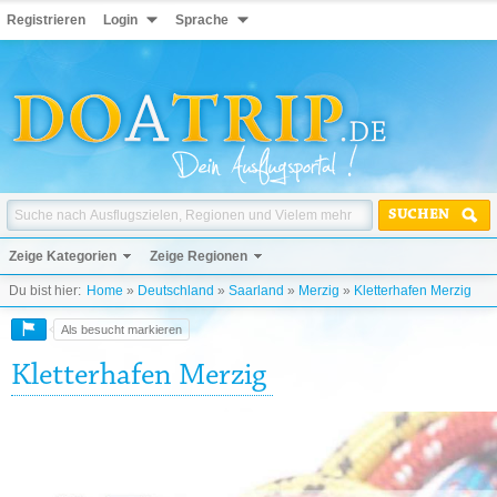
Registrieren
Login
Sprache
SUCHEN
Zeige Kategorien
Zeige Regionen
Du bist hier:
Home
»
Deutschland
»
Saarland
»
Merzig
»
Kletterhafen Merzig
Als besucht markieren
Kletterhafen Merzig