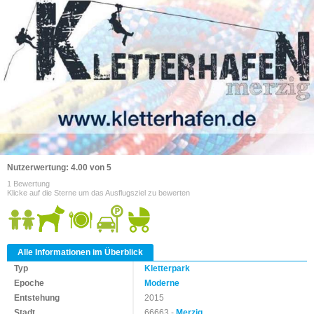
Nutzerwertung: 4.00 von 5
1 Bewertung
Klicke auf die Sterne um das Ausflugsziel zu bewerten
Alle Informationen im Überblick
Typ
Kletterpark
Epoche
Moderne
Entstehung
2015
Stadt
66663 -
Merzig