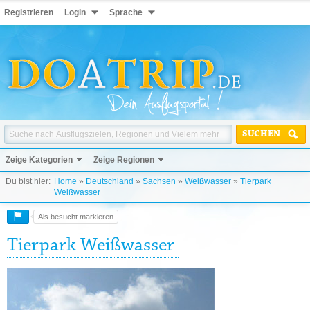
Registrieren
Login
Sprache
SUCHEN
Zeige Kategorien
Zeige Regionen
Du bist hier:
Home
»
Deutschland
»
Sachsen
»
Weißwasser
»
Tierpark
Weißwasser
Als besucht markieren
Tierpark Weißwasser