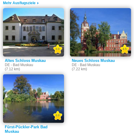
Mehr Ausflugsziele
0.0
4.5
Altes Schloss Muskau
Neues Schloss Muskau
DE - Bad Muskau
DE - Bad Muskau
(7.12 km)
(7.22 km)
0.0
Fürst-Pückler-Park Bad
Muskau