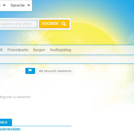
n
Sprache
SUCHEN
t!
Freizeitparks
Burgen
Ausflugsblog
Als besucht markieren
flugsziel zu bewerten
blick
edenkstätte