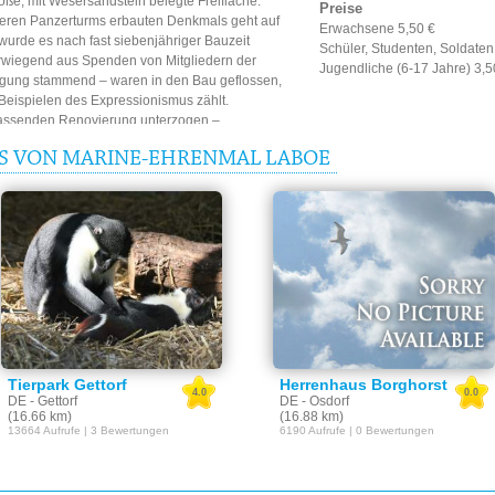
ße, mit Wesersandstein belegte Freifläche.
Preise
heren Panzerturms erbauten Denkmals geht auf
Erwachsene 5,50 €
wurde es nach fast siebenjähriger Bauzeit
Schüler, Studenten, Soldaten
rwiegend aus Spenden von Mitgliedern der
Jugendliche (6-17 Jahre) 3,5
nigung stammend – waren in den Bau geflossen,
Beispielen des Expressionismus zählt.
fassenden Renovierung unterzogen –
läche und endend mit der notwendig
IS VON MARINE-EHRENMAL LABOE
geklinkerten Turms. Die dafür erforderlichen
n DM/2,3 Mio € wurden aus Eintrittsgeldern und
enden, die über die Hälfte des Gesamtbetrages
 zur Verfügung.
te in enger Zusammenarbeit mit kompetenten
 inhaltlichen Aussagen des Ehrenmals, um unter
rständliche Darstellungen zu präzisieren und
orm zu aktualisieren. In diesen noch nicht
inem stetigen Wandel unterliegenden Prozess
Gedenkstätten für die Deutsche Marine und die
rischen Halle wurde nach sechsmonatiger
Tierpark Gettorf
Herrenhaus Borghorst
4.0
0.0
DE - Gettorf
DE - Osdorf
(16.66 km)
(16.88 km)
13664 Aufrufe | 3 Bewertungen
6190 Aufrufe | 0 Bewertungen