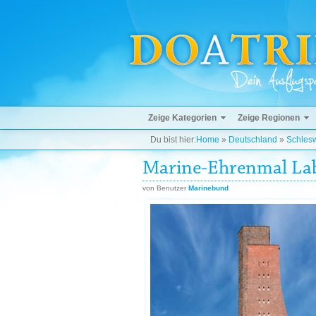
Zeige Kategorien
Zeige Regionen
Du bist hier:
Home
»
Deutschland
»
Schlesw
Marine-Ehrenmal La
von Benutzer
Marinebund