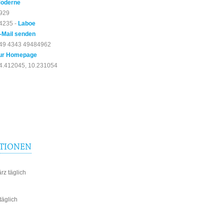
oderne
929
4235 -
Laboe
-Mail senden
49 4343 49484962
ur Homepage
4.412045, 10.231054
TIONEN
rz täglich
täglich