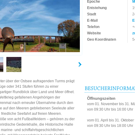
Epoche
M
Entstehung
1
Stadt
2
E-Mail
E
Telefon
+
Website
z
Geo Koordinaten
5
Meter über der Ostsee aufragenden Turms prägt
üge oder 341 Stufen führen zu einer
BESUCHERINFORMA
igartiger Rundblick über Land und Meer öffnet.
eltkrieg gefallenen Angehörigen der
Öffnungszeiten
hrenmal nach erneuter Übernahme durch den
vom 01. November bis 31. Mä
ie auf den Meeren gebliebenen Seeleute aller
von 09:30 Uhr bis 16:00 Uhr
riedliche Seefahrt auf freien Meeren.
öße von acht Fußballfeldern – gehören zu der
vom 01. April bis 31. Oktober 
irdische Gedenkhalle, die Historische Halle
von 09:30 Uhr bis 18:00 Uhr
marine- und schiffahrtsgeschichtlichen