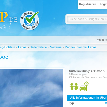
Registrieren
Logi
Mach mi
ig-Holstein
»
Laboe
»
Gedenkstätte
»
Moderne
»
Marine-Ehrenmal Laboe
boe
Nutzerwertung: 4.38 von 5
8 Bewertungen
Klicke auf die Sterne um das Aus
Alle Informationen im Über
Typ
G