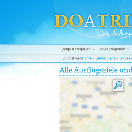
Zeige Kategorien
Zeige Regionen
Du bist hier:
Home
»
Deutschland
»
Schlesw
Alle Ausflugsziele u