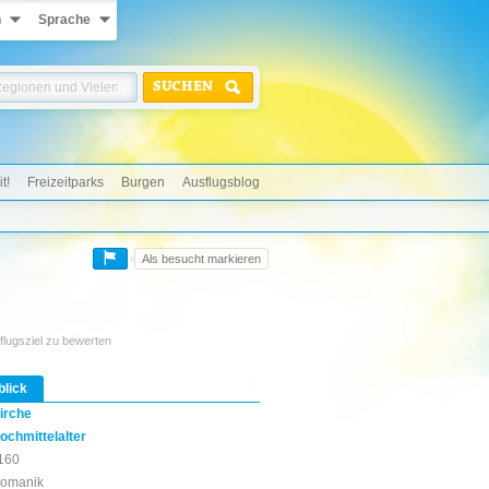
n
Sprache
SUCHEN
t!
Freizeitparks
Burgen
Ausflugsblog
Als besucht markieren
flugsziel zu bewerten
blick
irche
ochmittelalter
160
omanik