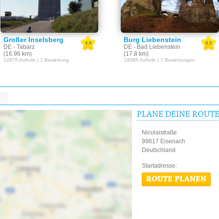
Großer Inselsberg
Burg Liebenstein
4.0
4.3
DE - Tabarz
DE - Bad Liebenstein
(16.96 km)
(17.8 km)
12875 Aufrufe | 1 Bewertung
19088 Aufrufe | 7 Bewertungen
PLANE DEINE ROUT
Nicolaistraße
99817 Eisenach
Deutschland
Startadres
ROUTE PLANEN