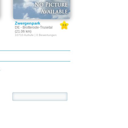
Zwergenpark
0.0
DE - Brotterode-Trusetal
(21.06 km)
10710 Aufrufe | 0 Bewertungen
E
se: