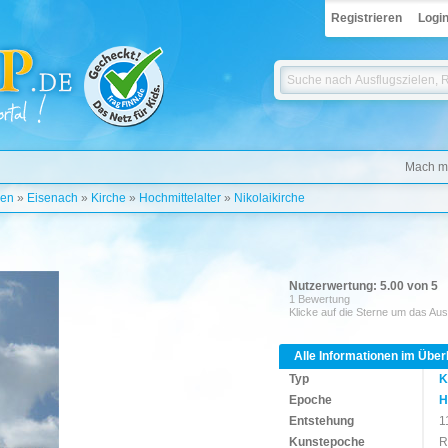
Registrieren
Logi
Mach mi
gen
»
Eisenach
»
Kirche
»
Hochmittelalter
»
Nikolaikirche
Nutzerwertung: 5.00 von 5
1 Bewertung
Klicke auf die Sterne um das Aus
Alle Informationen im Über
Typ
K
Epoche
H
Entstehung
1
Kunstepoche
R