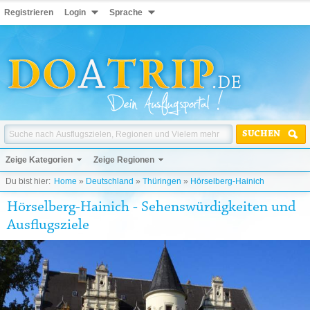
Registrieren
Login
Sprache
SUCHEN
Zeige Kategorien
Zeige Regionen
Du bist hier:
Home
»
Deutschland
»
Thüringen
»
Hörselberg-Hainich
Hörselberg-Hainich - Sehenswürdigkeiten und
Ausflugsziele