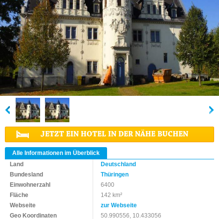
JETZT EIN HOTEL IN DER NÄHE BUCHEN
Alle Informationen im Überblick
Land
Deutschland
Bundesland
Thüringen
Einwohnerzahl
6400
Fläche
142 km²
Webseite
zur Webseite
Geo Koordinaten
50.990556, 10.433056