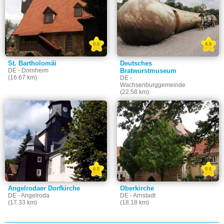
0.0
4.0
St. Bartholomäi
Deutsches
DE - Dornheim
Bratwurstmuseum
(16.67 km)
DE -
Wachsenburggemeinde
(22.58 km)
0.0
0.0
Angelrodaer Dorfkirche
Oberkirche
DE - Angelroda
DE - Arnstadt
(17.33 km)
(18.18 km)