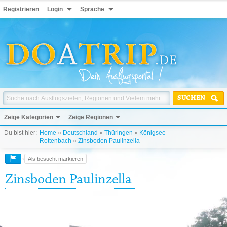
Registrieren
Login
Sprache
SUCHEN
Zeige Kategorien
Zeige Regionen
Du bist hier:
Home
»
Deutschland
»
Thüringen
»
Königsee-
Rottenbach
»
Zinsboden Paulinzella
Als besucht markieren
Zinsboden Paulinzella