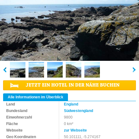
JETZT EIN HOTEL IN DER NÄHE BUCHEN
Alle Informationen im Überblick
Land
England
Bundesland
Südwestengland
Einwohnerzahl
9800
Fläche
0 km²
Webseite
zur Webseite
Geo Koordinaten
50.101111, -5.274167