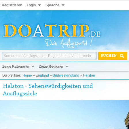
Registrieren
Login
Sprache
SUCHEN
Zeige Kategorien
Zeige Regionen
Du bist hier:
Home
»
England
»
Südwestengland
»
Helston
Helston - Sehenswürdigkeiten und
Ausflugsziele