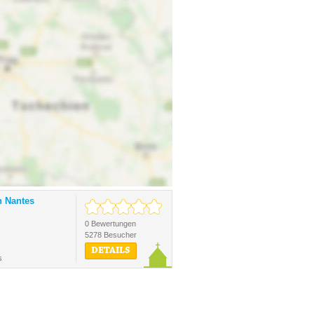
n Nantes
0 Bewertungen
5278 Besucher
DETAILS
s