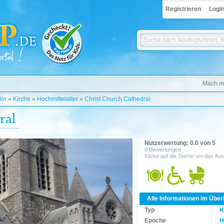
Registrieren
Logi
Mach mi
lin
»
Kirche
»
Hochmittelalter
»
Christ Church Cathedral
ral
Nutzerwertung: 0.0 von 5
0 Bewertungen
Klicke auf die Sterne um das Aus
Alle Informationen im Über
Typ
K
Epoche
H