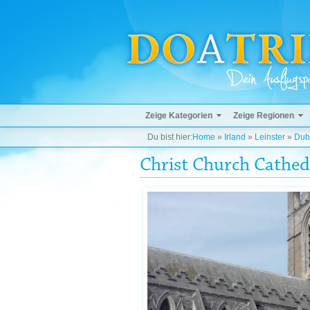
Zeige Kategorien
Zeige Regionen
Du bist hier:
Home
»
Irland
»
Leinster
»
Dub
Christ Church Cathed