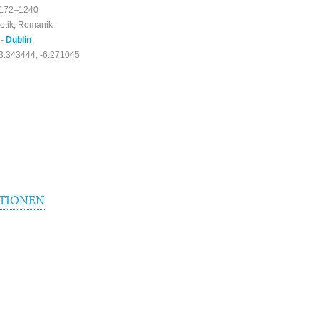
172–1240
otik, Romanik
 -
Dublin
3.343444, -6.271045
TIONEN