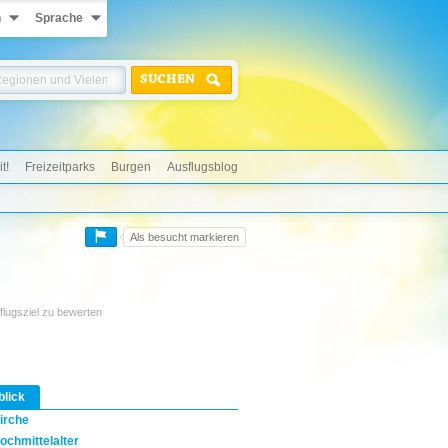
n
Sprache
SUCHEN
t!
Freizeitparks
Burgen
Ausflugsblog
Als besucht markieren
flugsziel zu bewerten
blick
irche
ochmittelalter