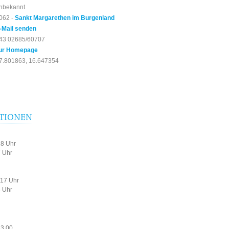
nbekannt
062 -
Sankt Margarethen im Burgenland
-Mail senden
43 02685/60707
ur Homepage
7.801863, 16.647354
TIONEN
18 Uhr
7 Uhr
-17 Uhr
6 Uhr
23,00