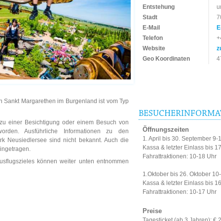
Entstehung
u
Stadt
7
E-Mail
E
Telefon
+
Website
z
Geo Koordinaten
4
in Sankt Margarethen im Burgenland ist vom Typ
BESUCHERINFORMA
n zu einer Besichtigung oder einem Besuch von
Öffnungszeiten
worden. Ausführliche Informationen zu den
1. April bis 30. September 9-
rk Neusiedlersee sind nicht bekannt. Auch die
Kassa & letzter Einlass bis 1
eingetragen.
Fahrattraktionen: 10-18 Uhr
Ausflugszieles können weiter unten entnommen
1.Oktober bis 26. Oktober 10
Kassa & letzter Einlass bis 1
Fahrattraktionen: 10-17 Uhr
Preise
Tagesticket (ab 3 Jahren): € 