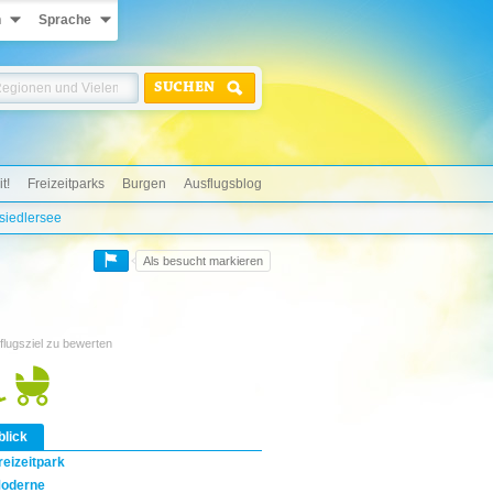
n
Sprache
SUCHEN
t!
Freizeitparks
Burgen
Ausflugsblog
siedlersee
Als besucht markieren
flugsziel zu bewerten
blick
reizeitpark
oderne