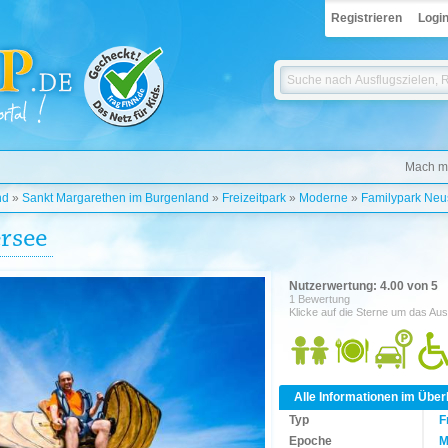
Registrieren
Logi
Mach mi
nd
»
Sankt Margarethen im Burgenland
»
Freizeitpark
»
Moderne
»
Familypark Neu
rsee
Nutzerwertung: 4.00 von 5
1 Bewertung
Klicke auf die Sterne um das Aus
Alle Informationen im Über
Typ
F
Epoche
M