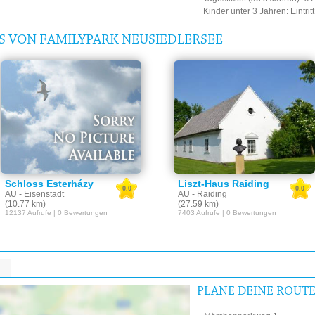
Kinder unter 3 Jahren: Eintritt 
S VON FAMILYPARK NEUSIEDLERSEE
Schloss Esterházy
Liszt-Haus Raiding
0.0
0.0
AU - Eisenstadt
AU - Raiding
(10.77 km)
(27.59 km)
12137 Aufrufe | 0 Bewertungen
7403 Aufrufe | 0 Bewertungen
PLANE DEINE ROUT