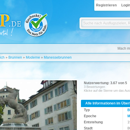
Registrieren
Logi
Mach mi
ich
»
Brunnen
»
Moderne
»
Manessebrunnen
Nutzerwertung: 3.67 von 5
3 Bewertungen
Klicke auf die Sterne um das Aus
Alle Informationen im Über
Typ
B
Epoche
M
Entstehung
1
Stadt
8