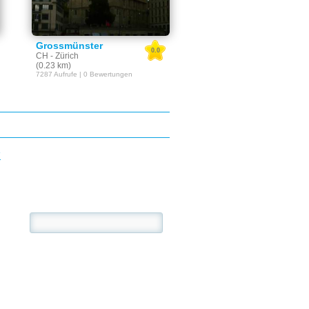
Grossmünster
0.0
CH - Zürich
(0.23 km)
7287 Aufrufe | 0 Bewertungen
E
se: