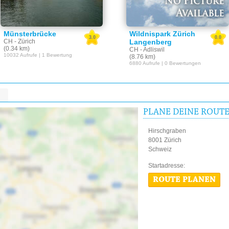
Münsterbrücke
Wildnispark Zürich
3.0
0.0
CH - Zürich
Langenberg
(0.34 km)
CH - Adliswil
10032 Aufrufe | 1 Bewertung
(8.76 km)
6880 Aufrufe | 0 Bewertungen
PLANE DEINE ROUT
Hirschgraben
8001 Zürich
Schweiz
Startadres
ROUTE PLANEN