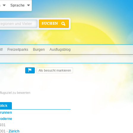
n
Sprache
SUCHEN
t!
Freizeitparks
Burgen
Ausflugsblog
Als besucht markieren
flugsziel zu bewerten
blick
runnen
oderne
931
001 -
Zürich