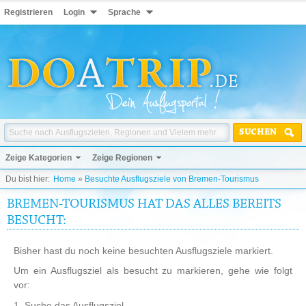
Registrieren
Login
Sprache
SUCHEN
Zeige Kategorien
Zeige Regionen
Du bist hier:
Home
»
Besuchte Ausflugsziele von Bremen-Tourismus
BREMEN-TOURISMUS HAT DAS ALLES BEREITS
BESUCHT:
Bisher hast du noch keine besuchten Ausflugsziele markiert.
Um ein Ausflugsziel als besucht zu markieren, gehe wie folgt
vor:
1. Suche das Ausflugsziel