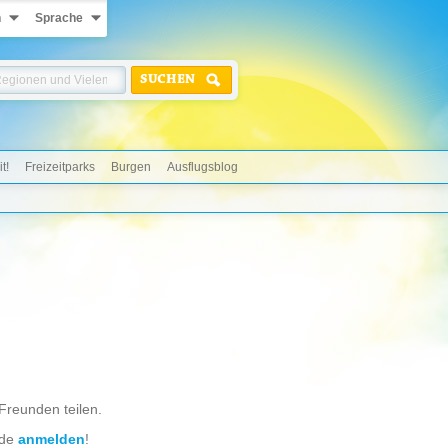
n
Sprache
SUCHEN
t!
Freizeitparks
Burgen
Ausflugsblog
 Freunden teilen.
.de
anmelden
!