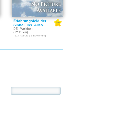
Erfahrungsfeld der
5.0
Sinne Eins+Alles
DE - Welzheim
(12.11 km)
7114 Aufrufe | 1 Bewertung
E
se: