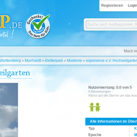
Registrieren
Logi
Mach mi
Württemberg
»
Murrhardt
»
Kletterpark
»
Moderne
»
experience e.V. Hochseilgarte
eilgarten
Nutzerwertung: 0.0 von 5
0 Bewertungen
Klicke auf die Sterne um das Aus
Alle Informationen im Über
Typ
K
Epoche
M