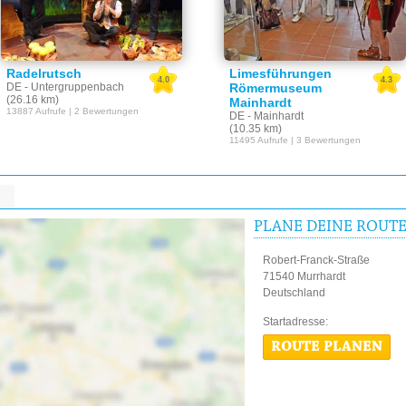
Radelrutsch
Limesführungen
4.0
4.3
DE - Untergruppenbach
Römermuseum
(26.16 km)
Mainhardt
13887 Aufrufe | 2 Bewertungen
DE - Mainhardt
(10.35 km)
11495 Aufrufe | 3 Bewertungen
PLANE DEINE ROUT
Robert-Franck-Straße
71540 Murrhardt
Deutschland
Startadres
ROUTE PLANEN