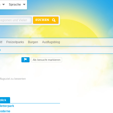
n
Sprache
SUCHEN
t!
Freizeitparks
Burgen
Ausflugsblog
n
Als besucht markieren
flugsziel zu bewerten
blick
letterpark
oderne