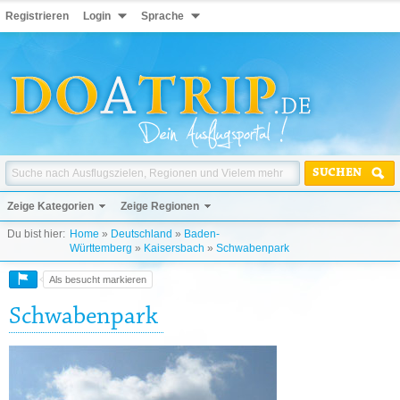
Registrieren
Login
Sprache
SUCHEN
Zeige Kategorien
Zeige Regionen
Du bist hier:
Home
»
Deutschland
»
Baden-
Württemberg
»
Kaisersbach
»
Schwabenpark
Als besucht markieren
Schwabenpark