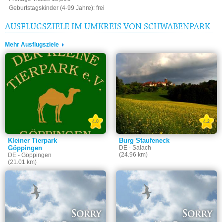
Geburtstagskinder (4-99 Jahre): frei
AUSFLUGSZIELE IM UMKREIS VON SCHWABENPARK
Mehr Ausflugsziele
4.0
4.2
Kleiner Tierpark
Burg Staufeneck
Göppingen
DE - Salach
(24.96 km)
DE - Göppingen
(21.01 km)