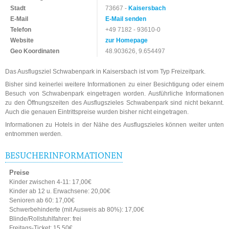
Stadt
73667 -
Kaisersbach
E-Mail
E-Mail senden
Telefon
+49 7182 - 93610-0
Website
zur Homepage
Geo Koordinaten
48.903626, 9.654497
Das Ausflugsziel Schwabenpark in Kaisersbach ist vom Typ Freizeitpark.
Bisher sind keinerlei weitere Informationen zu einer Besichtigung oder einem
Besuch von Schwabenpark eingetragen worden. Ausführliche Informationen
zu den Öffnungszeiten des Ausflugszieles Schwabenpark sind nicht bekannt.
Auch die genauen Eintrittspreise wurden bisher nicht eingetragen.
Informationen zu Hotels in der Nähe des Ausflugszieles können weiter unten
entnommen werden.
BESUCHERINFORMATIONEN
Preise
Kinder zwischen 4-11: 17,00€
Kinder ab 12 u. Erwachsene: 20,00€
Senioren ab 60: 17,00€
Schwerbehinderte (mit Ausweis ab 80%): 17,00€
Blinde/Rollstuhlfahrer: frei
Freitags-Ticket: 15,50€