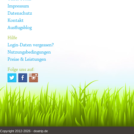
Impressum
Datenschutz
Kontakt
Ausflugsblog
Hilfe
Login-Daten vergessen?
Nutzungsbedingungen
Preise & Leistungen
Folge uns auf:
Copyright 2012-2026 - doatrip.de