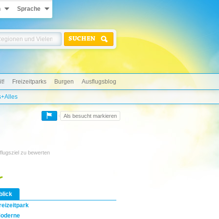
n
Sprache
SUCHEN
t!
Freizeitparks
Burgen
Ausflugsblog
s+Alles
Als besucht markieren
flugsziel zu bewerten
blick
reizeitpark
oderne