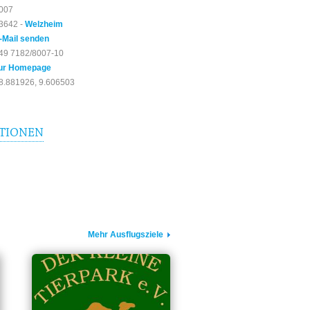
007
3642 -
Welzheim
-Mail senden
49 7182/8007-10
ur Homepage
8.881926, 9.606503
TIONEN
Mehr Ausflugsziele