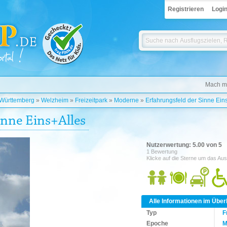
Registrieren
Logi
Mach mi
Württemberg
»
Welzheim
»
Freizeitpark
»
Moderne
»
Erfahrungsfeld der Sinne Ein
inne Eins+Alles
Nutzerwertung: 5.00 von 5
1 Bewertung
Klicke auf die Sterne um das Aus
Alle Informationen im Über
Typ
F
Epoche
M