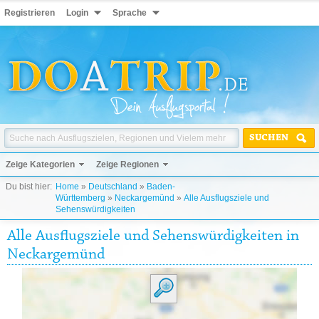
Registrieren
Login
Sprache
SUCHEN
Zeige Kategorien
Zeige Regionen
Du bist hier:
Home
»
Deutschland
»
Baden-
Württemberg
»
Neckargemünd
»
Alle Ausflugsziele und
Sehenswürdigkeiten
Alle Ausflugsziele und Sehenswürdigkeiten in
Neckargemünd