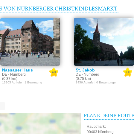
IS VON NÜRNBERGER CHRISTKINDLESMARKT
Nassauer Haus
St. Jakob
4.0
0.0
DE - Nürnberg
DE - Nürnberg
(0.37 km)
(0.75 km)
13205 Aufrufe | 1 Bewertung
8456 Aufrufe | 0 Bewertungen
PLANE DEINE ROUT
Hauptmarkt
90403 Nürnberg