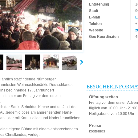
Entstehung
1
Stadt
9
E-Mail
E
Telefon
+
Website
z
Geo Koordinaten
4
 jährlich stattfindende Nürnberger
ekanntesten Weihnachtsmärkte Deutschlands.
BESUCHERINFORMA
s ins beginnende 17. Jahrhundert
innt immer am Freitag vor dem ersten
Öffnungszeiten
.
Freitag vor dem ersten Adve
lich der Sankt Sebaldus Kirche und umfasst den
täglich von 10:00 Uhr - 21:00
. Außerdem gibt es am angrenzenden Hans-
Heiligabend von 10:00 Uhr -
kt, der mit Karussellen und kinderfreundlichen
Preise
r eine eigene Bühne mit einem entsprechenden
kostenlos
s Christkindes, verfügt.