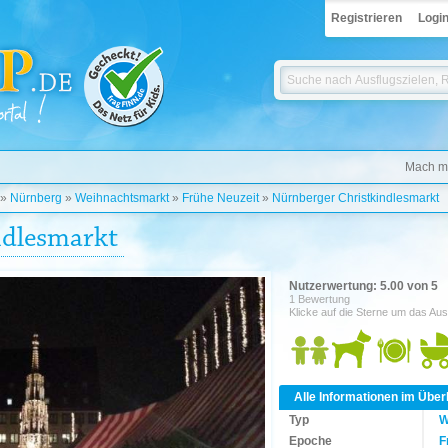
Registrieren
Logi
Mach mi
»
Nürnberg
»
Weihnachtsmarkt
»
Frühe Neuzeit
»
Nürnberger Christkindlesmarkt
ndlesmarkt
Nutzerwertung: 5.00 von 5
1 Bewertung
Klicke auf die Sterne um das Aus
Alle Informationen im Über
Typ
W
Epoche
F