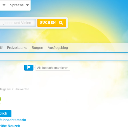
n
Sprache
SUCHEN
t!
Freizeitparks
Burgen
Ausflugsblog
Als besucht markieren
flugsziel zu bewerten
blick
eihnachtsmarkt
rühe Neuzeit