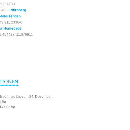
600-1700
0403 -
Nürnberg
-Mail senden
49 911 2336-0
ur Homepage
9.454427, 11.076911
TIONEN
ntssonntag bis zum 24. Dezember:
 Uhr
 14:00 Uhr