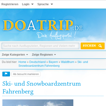
Registrieren
Login
Sprache
SUCHEN
Zeige Kategorien
Zeige Regionen
Du bist hier:
Home
»
Deutschland
»
Bayern
»
Waldthurn
»
Ski- und
Snowboardzentrum Fahrenberg
Als besucht markieren
Ski- und Snowboardzentrum
Fahrenberg