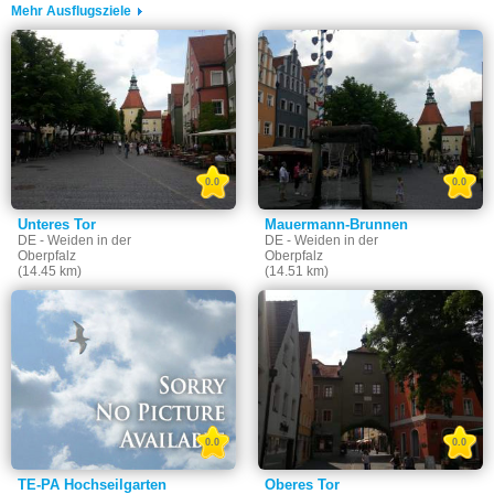
Mehr Ausflugsziele
0.0
0.0
Unteres Tor
Mauermann-Brunnen
DE - Weiden in der
DE - Weiden in der
Oberpfalz
Oberpfalz
(14.45 km)
(14.51 km)
0.0
0.0
TE-PA Hochseilgarten
Oberes Tor