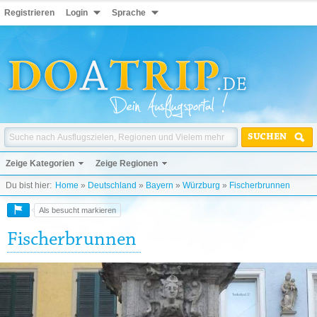
Registrieren
Login
Sprache
SUCHEN
Zeige Kategorien
Zeige Regionen
Du bist hier:
Home
»
Deutschland
»
Bayern
»
Würzburg
»
Fischerbrunnen
Als besucht markieren
Fischerbrunnen