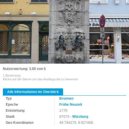
Nutzerwertung: 3.00 von 5
1 Bewertung
Klicke auf die Sterne um das Ausflugsziel zu bewerten
Alle Informationen im Überblick
Typ
Brunnen
Epoche
Frühe Neuzeit
Entstehung
1770
Stadt
97070 -
Würzburg
Geo Koordinaten
49.794279, 9.927468