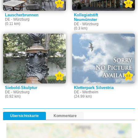
0.0
0.0
Lauscherbrunnen
Kollegiatstift
DE - Würzburg
Neumünster
(0.11 km)
DE - Würzburg
(0.3 km)
0.0
0.0
Siebold-Skulptur
Kletterpark Silvestria
DE - Würzburg
DE - Wertheim
(0.92 km)
(24.99 km)
Übersichtskarte
Kommentare