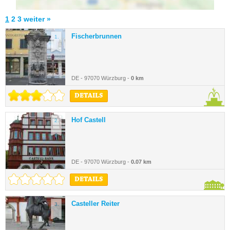
1
2
3
weiter »
Fischerbrunnen
1.
DE - 97070 Würzburg -
0 km
DETAILS
Hof Castell
2.
DE - 97070 Würzburg -
0.07 km
DETAILS
Casteller Reiter
3.