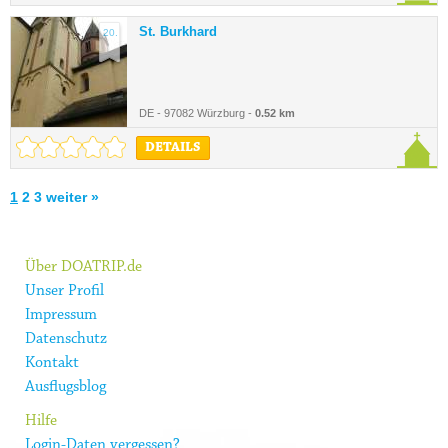
St. Burkhard
20.
DE - 97082 Würzburg -
0.52 km
DETAILS
1
2
3
weiter »
Über DOATRIP.de
Unser Profil
Impressum
Datenschutz
Kontakt
Ausflugsblog
Hilfe
Login-Daten vergessen?