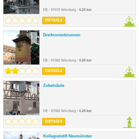
DE - 97070 Würzburg -
0.25 km
DETAILS
Dreikronenbrunnen
15.
DE - 97082 Würzburg -
0.26 km
DETAILS
Zobelsäule
16.
DE - 97082 Würzburg -
0.28 km
DETAILS
Kollegiatstift Neumünster
17.