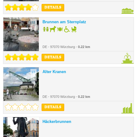
DETAILS
Brunnen am Sternplatz
12.
DE - 97070 Würzburg -
0.22 km
DETAILS
Alter Kranen
13.
DE - 97070 Würzburg -
0.22 km
DETAILS
Häckerbrunnen
14.