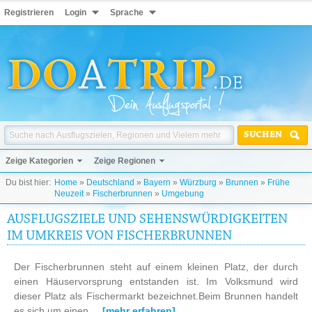
Registrieren
Login
Sprache
SUCHEN
Zeige Kategorien
Zeige Regionen
Du bist hier:
Home
»
Deutschland
»
Bayern
»
Würzburg
»
Brunnen
»
Frühe
Neuzeit
»
Fischerbrunnen
»
Umgebung
AUSFLUGSZIELE UND SEHENSWÜRDIGKEITEN
IM UMKREIS VON FISCHERBRUNNEN
Der Fischerbrunnen steht auf einem kleinen Platz, der durch
einen Häuservorsprung entstanden ist. Im Volksmund wird
dieser Platz als Fischermarkt bezeichnet.Beim Brunnen handelt
es sich um einen ...
[mehr erfahren]