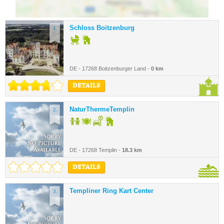
Schloss Boitzenburg
1.
DE - 17268 Boitzenburger Land -
0 km
DETAILS
NaturThermeTemplin
2.
DE - 17268 Templin -
18.3 km
DETAILS
Templiner Ring Kart Center
3.