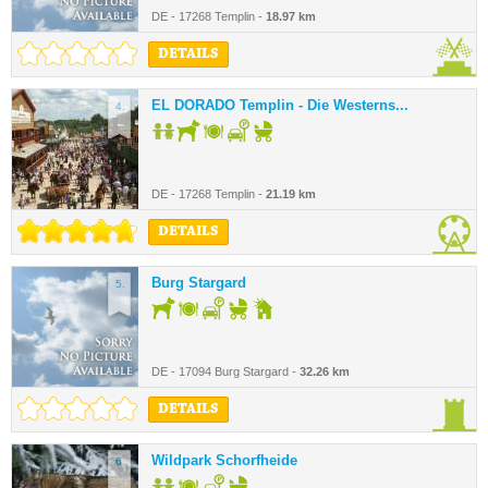
DE - 17268 Templin -
18.97 km
DETAILS
EL DORADO Templin - Die Westerns...
4.
DE - 17268 Templin -
21.19 km
DETAILS
Burg Stargard
5.
DE - 17094 Burg Stargard -
32.26 km
DETAILS
Wildpark Schorfheide
6.