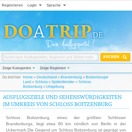
Registrieren
Login
Sprache
SUCHEN
Zeige Kategorien
Zeige Regionen
Du bist hier:
Home
»
Deutschland
»
Brandenburg
»
Boitzenburger
Land
»
Schloss
»
Spätmittelalter
»
Schloss
Boitzenburg
»
Umgebung
AUSFLUGSZIELE UND SEHENSWÜRDIGKEITEN
IM UMKREIS VON SCHLOSS BOITZENBURG
Schloss Boitzenburg, eines der größten Schlösser
Brandenburgs, liegt etwa 80 km nördlich von Berlin in der
Uckermark.Die Gegend um Schloss Boitzenburg ist geprägt von