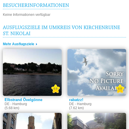
BESUCHERINFORMATIONEN
Keine Informationen verfügbar
AUSFLUGSZIELE IM UMKREIS VON KIRCHENRUINE
ST. NIKOLAI
Mehr Ausflugsziele
0.0
0.0
Elbstrand Övelgönne
rabatzz!
DE - Hamburg
DE - Hamburg
(5.68 km)
(7.62 km)