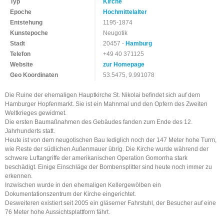
Typ
Kirche
Epoche
Hochmittelalter
Entstehung
1195-1874
Kunstepoche
Neugotik
Stadt
20457 -
Hamburg
Telefon
+49 40 371125
Website
zur Homepage
Geo Koordinaten
53.5475, 9.991078
Die Ruine der ehemaligen Hauptkirche St. Nikolai befindet sich auf dem
Hamburger Hopfenmarkt. Sie ist ein Mahnmal und den Opfern des Zweiten
Weltkrieges gewidmet.
Die ersten Baumaßnahmen des Gebäudes fanden zum Ende des 12.
Jahrhunderts statt.
Heute ist von dem neugotischen Bau lediglich noch der 147 Meter hohe Turm,
wie Reste der südlichen Außenmauer übrig. Die Kirche wurde während der
schwere Luftangriffe der amerikanischen Operation Gomorrha stark
beschädigt. Einige Einschläge der Bombensplitter sind heute noch immer zu
erkennen.
Inzwischen wurde in den ehemaligen Kellergewölben ein
Dokumentationszentrum der Kirche eingerichtet.
Desweiteren existiert seit 2005 ein gläserner Fahrstuhl, der Besucher auf eine
76 Meter hohe Aussichtsplattform fährt.