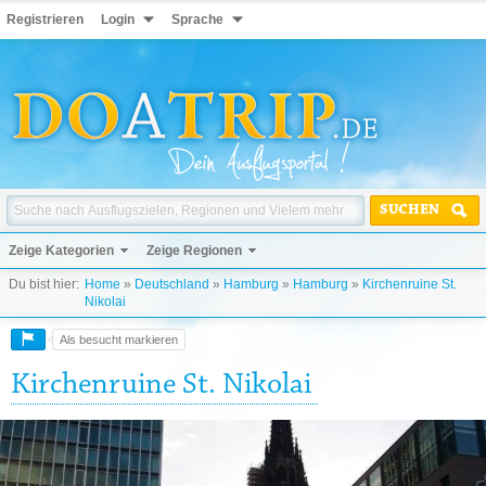
Registrieren
Login
Sprache
SUCHEN
Zeige Kategorien
Zeige Regionen
Du bist hier:
Home
»
Deutschland
»
Hamburg
»
Hamburg
»
Kirchenruine St.
Nikolai
Als besucht markieren
Kirchenruine St. Nikolai