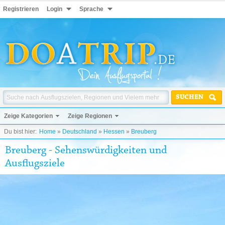
Registrieren
Login
Sprache
SUCHEN
Zeige Kategorien
Zeige Regionen
Du bist hier:
Home
»
Deutschland
»
Hessen
»
Breuberg
Breuberg - Sehenswürdigkeiten und
Ausflugsziele