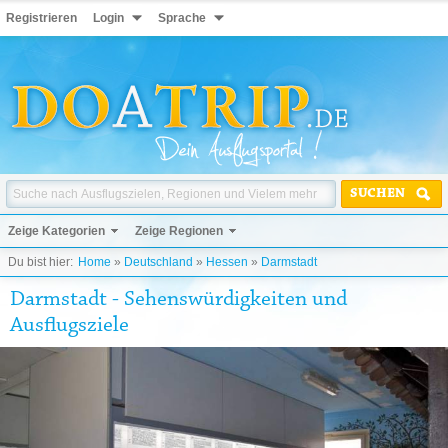
Registrieren
Login
Sprache
SUCHEN
Zeige Kategorien
Zeige Regionen
Du bist hier:
Home
»
Deutschland
»
Hessen
»
Darmstadt
Darmstadt - Sehenswürdigkeiten und
Ausflugsziele