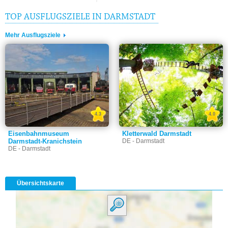
TOP AUSFLUGSZIELE IN DARMSTADT
Mehr Ausflugsziele
4.3
4.0
Eisenbahnmuseum
Kletterwald Darmstadt
Darmstadt-Kranichstein
DE - Darmstadt
DE - Darmstadt
Übersichtskarte