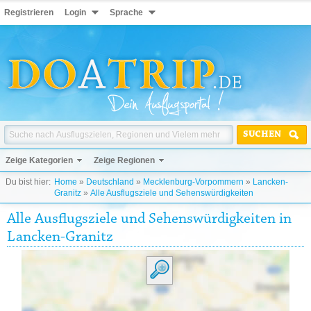
Registrieren
Login
Sprache
SUCHEN
Zeige Kategorien
Zeige Regionen
Du bist hier:
Home
»
Deutschland
»
Mecklenburg-Vorpommern
»
Lancken-
Granitz
»
Alle Ausflugsziele und Sehenswürdigkeiten
Alle Ausflugsziele und Sehenswürdigkeiten in
Lancken-Granitz