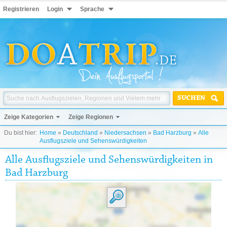
Registrieren
Login
Sprache
SUCHEN
Zeige Kategorien
Zeige Regionen
Du bist hier:
Home
»
Deutschland
»
Niedersachsen
»
Bad Harzburg
»
Alle
Ausflugsziele und Sehenswürdigkeiten
Alle Ausflugsziele und Sehenswürdigkeiten in
Bad Harzburg