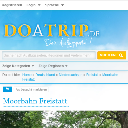
Registrieren
Login
Sprache
SUCHEN
Zeige Kategorien
Zeige Regionen
Du bist hier:
Home
»
Deutschland
»
Niedersachsen
»
Freistatt
»
Moorbahn
Freistatt
Als besucht markieren
Moorbahn Freistatt