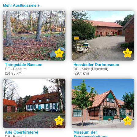
Mehr Ausflugsziele
0.0
0.0
Thingstätte Bassum
Henstedter Dorfmuseum
DE - Bassum
DE - Syke (Henstedt)
(24.93 km)
(29.4 km)
0.0
4.0
Alte Oberförsterei
Museum der
DE - Bassum
Strohverarbeitung