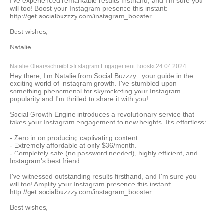
I've experienced remarkable results firsthand, and I'm sure you
will too! Boost your Instagram presence this instant:
http://get.socialbuzzzy.com/instagram_booster
Best wishes,
Natalie
Natalie Oleary
schreibt »Instagram Engagement Boost«
24.04.2024
Hey there, I'm Natalie from Social Buzzzy , your guide in the
exciting world of Instagram growth. I've stumbled upon
something phenomenal for skyrocketing your Instagram
popularity and I'm thrilled to share it with you!
Social Growth Engine introduces a revolutionary service that
takes your Instagram engagement to new heights. It's effortless:
- Zero in on producing captivating content.
- Extremely affordable at only $36/month.
- Completely safe (no password needed), highly efficient, and
Instagram's best friend.
I've witnessed outstanding results firsthand, and I'm sure you
will too! Amplify your Instagram presence this instant:
http://get.socialbuzzzy.com/instagram_booster
Best wishes,