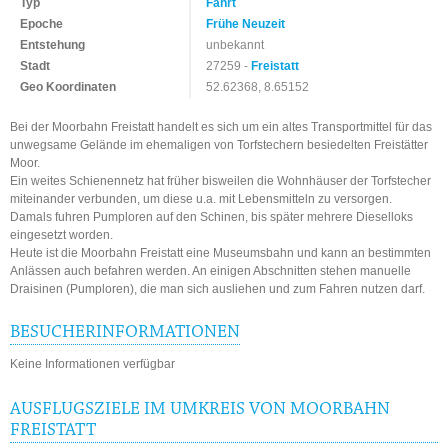
Typ
Fahrt
Epoche
Frühe Neuzeit
Entstehung
unbekannt
Stadt
27259 -
Freistatt
Geo Koordinaten
52.62368, 8.65152
Bei der Moorbahn Freistatt handelt es sich um ein altes Transportmittel für das
unwegsame Gelände im ehemaligen von Torfstechern besiedelten Freistätter
Moor.
Ein weites Schienennetz hat früher bisweilen die Wohnhäuser der Torfstecher
miteinander verbunden, um diese u.a. mit Lebensmitteln zu versorgen.
Damals fuhren Pumploren auf den Schinen, bis später mehrere Dieselloks
eingesetzt worden.
Heute ist die Moorbahn Freistatt eine Museumsbahn und kann an bestimmten
Anlässen auch befahren werden. An einigen Abschnitten stehen manuelle
Draisinen (Pumploren), die man sich ausliehen und zum Fahren nutzen darf.
BESUCHERINFORMATIONEN
Keine Informationen verfügbar
AUSFLUGSZIELE IM UMKREIS VON MOORBAHN
FREISTATT