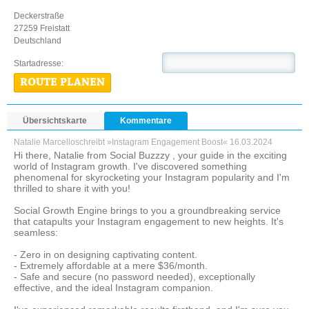
Deckerstraße
27259 Freistatt
Deutschland
Startadresse:
ROUTE PLANEN
Übersichtskarte
Kommentare
Natalie Marcello
schreibt »Instagram Engagement Boost«
16.03.2024
Hi there, Natalie from Social Buzzzy , your guide in the exciting
world of Instagram growth. I've discovered something
phenomenal for skyrocketing your Instagram popularity and I'm
thrilled to share it with you!
Social Growth Engine brings to you a groundbreaking service
that catapults your Instagram engagement to new heights. It's
seamless:
- Zero in on designing captivating content.
- Extremely affordable at a mere $36/month.
- Safe and secure (no password needed), exceptionally
effective, and the ideal Instagram companion.