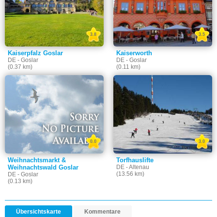
3.8
3.5
Kaiserpfalz Goslar
Kaiserworth
DE - Goslar
DE - Goslar
(0.37 km)
(0.11 km)
0.0
3.0
Weihnachtsmarkt &
Torfhauslifte
Weihnachtswald Goslar
DE - Altenau
(13.56 km)
DE - Goslar
(0.13 km)
Übersichtskarte
Kommentare