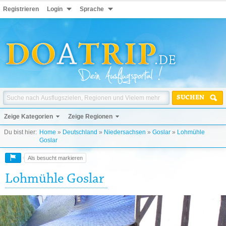
Registrieren
Login
Sprache
SUCHEN
Zeige Kategorien
Zeige Regionen
Du bist hier:
Home
»
Deutschland
»
Niedersachsen
»
Goslar
»
Lohmühle
Goslar
Als besucht markieren
Lohmühle Goslar