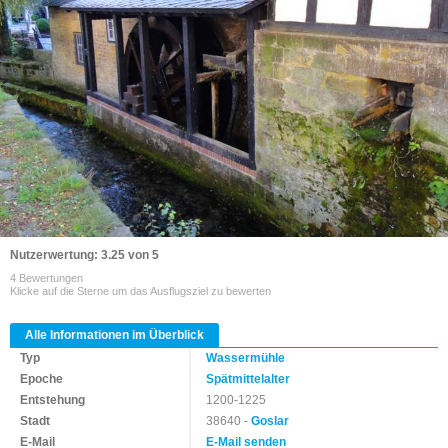
Nutzerwertung: 3.25 von 5
4 Bewertungen
Klicke auf die Sterne um das Ausflugsziel zu bewerten
Alle Informationen im Überblick
Typ
Wassermühle
Epoche
Spätmittelalter
Entstehung
1200-1225
Stadt
38640 -
Goslar
E-Mail
E-Mail senden