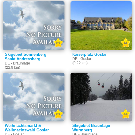
0.0
3.8
Skigebiet Sonnenberg
Kaiserpfalz Goslar
Sankt Andreasberg
DE - Goslar
(0.22 km)
DE - Braunlage
(22.9 km)
0.0
2.8
Weihnachtsmarkt &
Skigebiet Braunlage
Weihnachtswald Goslar
Wurmberg
DE - Goslar
DE - Braunlage