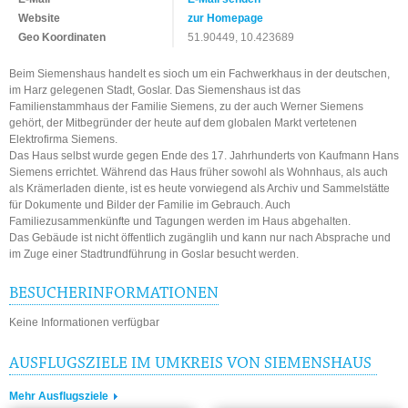
Website
zur Homepage
Geo Koordinaten
51.90449, 10.423689
Beim Siemenshaus handelt es sioch um ein Fachwerkhaus in der deutschen,
im Harz gelegenen Stadt, Goslar. Das Siemenshaus ist das
Familienstammhaus der Familie Siemens, zu der auch Werner Siemens
gehört, der Mitbegründer der heute auf dem globalen Markt vertetenen
Elektrofirma Siemens.
Das Haus selbst wurde gegen Ende des 17. Jahrhunderts von Kaufmann Hans
Siemens errichtet. Während das Haus früher sowohl als Wohnhaus, als auch
als Krämerladen diente, ist es heute vorwiegend als Archiv und Sammelstätte
für Dokumente und Bilder der Familie im Gebrauch. Auch
Familiezusammenkünfte und Tagungen werden im Haus abgehalten.
Das Gebäude ist nicht öffentlich zugänglih und kann nur nach Absprache und
im Zuge einer Stadtrundführung in Goslar besucht werden.
BESUCHERINFORMATIONEN
Keine Informationen verfügbar
AUSFLUGSZIELE IM UMKREIS VON SIEMENSHAUS
Mehr Ausflugsziele