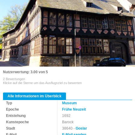
Nutzerwertung: 3.00 von 5
2 Bewertungen
Klicke auf die Sterne um das Ausflugsziel zu bewerten
Alle Informationen im Überblick
Typ
Museum
Epoche
Frühe Neuzeit
Entstehung
1692
Kunstepoche
Barock
Stadt
38640 -
Goslar
E-Mail
E-Mail senden