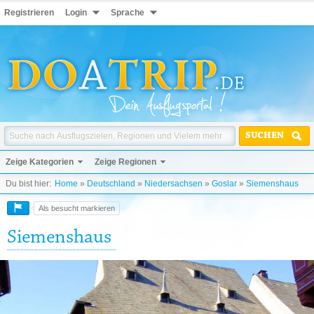
Registrieren
Login
Sprache
SUCHEN
Zeige Kategorien
Zeige Regionen
Du bist hier:
Home
»
Deutschland
»
Niedersachsen
»
Goslar
»
Siemenshaus
Als besucht markieren
Siemenshaus