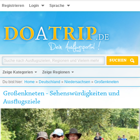
Registrieren
Login
Sprache
SUCHEN
Zeige Kategorien
Zeige Regionen
Du bist hier:
Home
»
Deutschland
»
Niedersachsen
»
Großenkneten
Großenkneten - Sehenswürdigkeiten und
Ausflugsziele