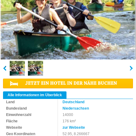
JETZT EIN HOTEL IN DER NÄHE BUCHEN
Alle Informationen im Überblick
Land
Deutschland
Bundesland
Niedersachsen
Einwohnerzahl
14000
Fläche
176 km²
Webseite
zur Webseite
Geo Koordinaten
52.95, 8.266667