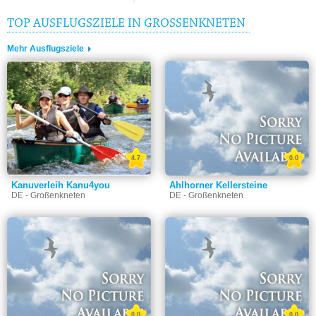
TOP AUSFLUGSZIELE IN GROSSENKNETEN
Mehr Ausflugsziele
4.7
0.0
Kanuverleih Kanu4you
Ahlhorner Kellersteine
DE - Großenkneten
DE - Großenkneten
0.0
0.0