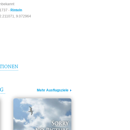
nbekannt
1737 -
Rinteln
2.211071, 9.072964
TIONEN
RG
Mehr Ausflugsziele