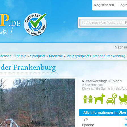
Registrieren
Logi
Mach mi
sachsen
»
Rinteln
»
Spielplatz
»
Moderne
»
Waldspielplatz Unter der Frankenburg
 der Frankenburg
Nutzerwertung: 0.0 von 5
0 Bewertungen
Klicke auf die Sterne um das Aus
Alle Informationen im Über
Typ
S
Epoche
M