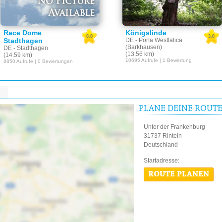
Race Dome
Königslinde
0.0
3.0
Stadthagen
DE - Porta Westfalica
(Barkhausen)
DE - Stadthagen
(13.56 km)
(14.59 km)
10695 Aufrufe | 1 Bewertung
8850 Aufrufe | 0 Bewertungen
PLANE DEINE ROUT
Unter der Frankenburg
31737 Rinteln
Deutschland
Startadres
ROUTE PLANEN