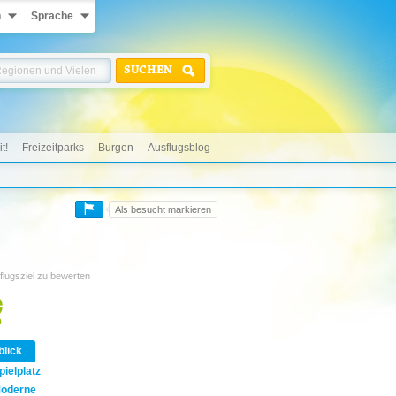
n
Sprache
SUCHEN
t!
Freizeitparks
Burgen
Ausflugsblog
Als besucht markieren
flugsziel zu bewerten
blick
pielplatz
oderne