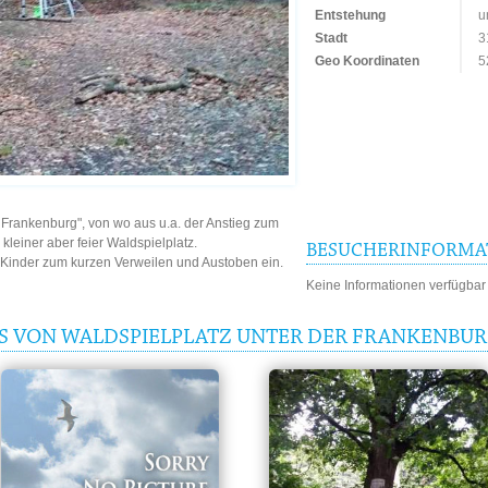
Entstehung
u
Stadt
3
Geo Koordinaten
5
Frankenburg", von wo aus u.a. der Anstieg zum
kleiner aber feier Waldspielplatz.
BESUCHERINFORMA
 Kinder zum kurzen Verweilen und Austoben ein.
Keine Informationen verfügbar
IS VON WALDSPIELPLATZ UNTER DER FRANKENBU