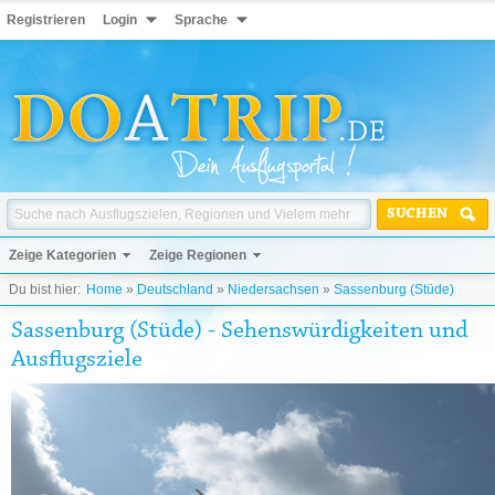
Registrieren
Login
Sprache
SUCHEN
Zeige Kategorien
Zeige Regionen
Du bist hier:
Home
»
Deutschland
»
Niedersachsen
»
Sassenburg (Stüde)
Sassenburg (Stüde) - Sehenswürdigkeiten und
Ausflugsziele