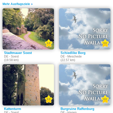
Mehr Ausflugsziele
0.0
0.0
Stadtmauer Soest
Schiedlike Borg
DE - Soest
DE - Meschede
(19.58 km)
(22.57 km)
0.0
0.0
Kattenturm
Burgruine Raffenburg
DE - Soest
DE - Hagen