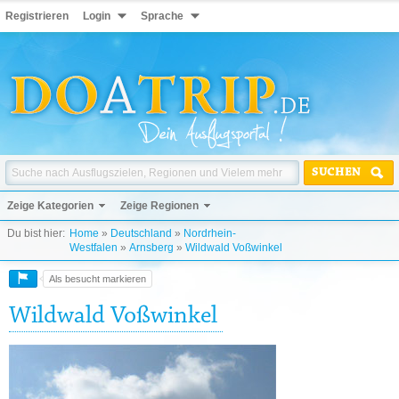
Registrieren
Login
Sprache
SUCHEN
Zeige Kategorien
Zeige Regionen
Du bist hier:
Home
»
Deutschland
»
Nordrhein-
Westfalen
»
Arnsberg
»
Wildwald Voßwinkel
Als besucht markieren
Wildwald Voßwinkel