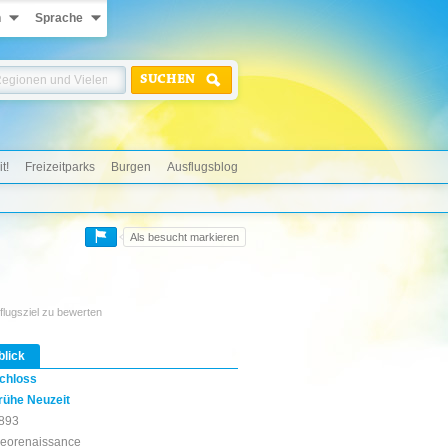
n
Sprache
SUCHEN
t!
Freizeitparks
Burgen
Ausflugsblog
Als besucht markieren
flugsziel zu bewerten
blick
chloss
rühe Neuzeit
893
eorenaissance