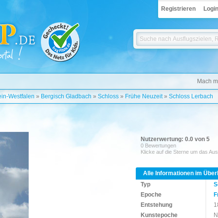
Registrieren
Logi
Mach mi
in-Westfalen
»
Bergisch Gladbach
»
Schloss
»
Frühe Neuzeit
»
Schloss Lerbach
Nutzerwertung: 0.0 von 5
0 Bewertungen
Klicke auf die Sterne um das Aus
Alle Informationen im Über
Typ
S
Epoche
F
Entstehung
1
Kunstepoche
N