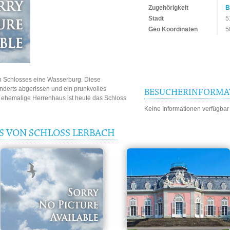
Zugehörigkeit
B
Stadt
5
Geo Koordinaten
5
en Schlosses eine Wasserburg. Diese
derts abgerissen und ein prunkvolles
BESUCHERINFORMA
s ehemalige Herrenhaus ist heute das Schloss
Keine Informationen verfügbar
S VON SCHLOSS LERBACH