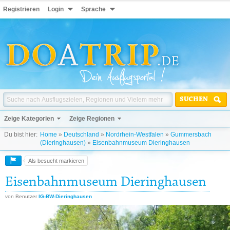
Registrieren
Login
Sprache
SUCHEN
Zeige Kategorien
Zeige Regionen
Du bist hier:
Home
»
Deutschland
»
Nordrhein-Westfalen
»
Gummersbach
(Dieringhausen)
»
Eisenbahnmuseum Dieringhausen
Als besucht markieren
Eisenbahnmuseum Dieringhausen
von Benutzer
IG-BW-Dieringhausen