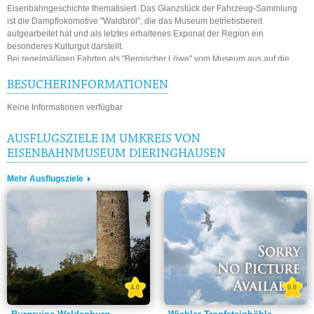
Eisenbahngeschichte thematisiert. Das Glanzstück der Fahrzeug-Sammlung
ist die Dampflokomotive "Waldbröl", die das Museum betriebsbereit
aufgearbeitet hat und als letztes erhaltenes Exponat der Region ein
besonderes Kulturgut darstellt.
Bei regelmäßigen Fahrten als "Bergischer Löwe" vom Museum aus auf die
Wiehltalbahn, können Sie die Kraft und Faszination der Dampflok "Waldbröl"
und des historischen Fahrbetriebs erleben.
BESUCHERINFORMATIONEN
Keine Informationen verfügbar
AUSFLUGSZIELE IM UMKREIS VON
EISENBAHNMUSEUM DIERINGHAUSEN
Mehr Ausflugsziele
4.0
0.0