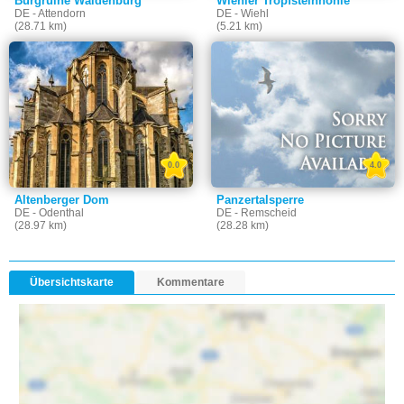
Burgruine Waldenburg
Wiehler Tropfsteinhöhle
DE - Attendorn
DE - Wiehl
(28.71 km)
(5.21 km)
0.0
4.0
Altenberger Dom
Panzertalsperre
DE - Odenthal
DE - Remscheid
(28.97 km)
(28.28 km)
Übersichtskarte
Kommentare