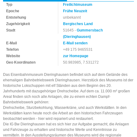
Typ
Freilichtmuseum
Epoche
Frühe Neuzeit
Entstehung
unbekannt
Zugehörigkeit
Bergisches Land
Stadt
51645 -
Gummersbach
(Dieringhausen)
E-Mail
E-Mail senden
Telefon
+49 175 9465531
Website
zur Homepage
Geo Koordinaten
50.983985, 7.531272
Das Eisenbahnmuseum Dieringhausen befindet sich auf dem Gelände des
ehemaligen Bahnbetriebswerk Dieringhausen. Herzstück des Museums ist der
historische Lokschuppen mit elf Ständen aus dem Beginn des 20.
Jahrhunderts mit dazugehöriger Drehscheibe. Auf dem ca. 11.000 m² großen
Areal finden sich noch alle Anlagen, die zu einem echten Dampf-
Bahnbetriebswerk gehören:
Drehscheibe, Sturzbekohlung, Wasserkräne, und auch Werkstätten. In den
Werkstätten kann heute noch die Arbeit an den historischen Fahrzeugen
beobachtet werden - hier wird repariert und restauriert.
Die IG Bw Dieringhausen hat es sich hier zur Aufgabe gemacht, die Anlagen
und Fahrzeuge zu erhalten und historische Werte und Kenntnisse zu
vermitteln. In den Ausstellungsräumen des Museums wird die regionale