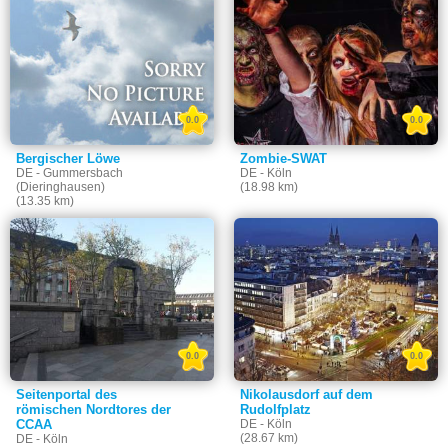
0.0
0.0
Bergischer Löwe
Zombie-SWAT
DE - Gummersbach
DE - Köln
(Dieringhausen)
(18.98 km)
(13.35 km)
0.0
0.0
Seitenportal des
Nikolausdorf auf dem
römischen Nordtores der
Rudolfplatz
CCAA
DE - Köln
(28.67 km)
DE - Köln