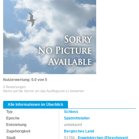
Nutzerwertung: 0.0 von 5
0 Bewertungen
Klicke auf die Sterne um das Ausflugsziel zu bewerten
Alle Informationen im Überblick
Typ
Schloss
Epoche
Spätmittelalter
Entstehung
unbekannt
Zugehörigkeit
Bergisches Land
Stadt
51766 -
Engelskirchen (Ehreshoven)