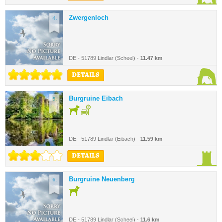
Zwergenloch
4.
DE - 51789 Lindlar (Scheel) -
11.47 km
DETAILS
Burgruine Eibach
5.
DE - 51789 Lindlar (Eibach) -
11.59 km
DETAILS
Burgruine Neuenberg
6.
DE - 51789 Lindlar (Scheel) -
11.6 km