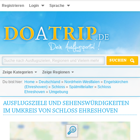
Registrieren
Login
Sprache
SUCHEN
Zeige Kategorien
Zeige Regionen
Du bist hier:
Home
»
Deutschland
»
Nordrhein-Westfalen
»
Engelskirchen
(Ehreshoven)
»
Schloss
»
Spätmittelalter
»
Schloss
Ehreshoven
»
Umgebung
AUSFLUGSZIELE UND SEHENSWÜRDIGKEITEN
IM UMKREIS VON SCHLOSS EHRESHOVEN