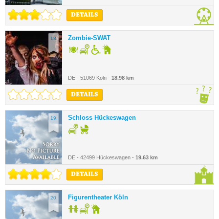
DETAILS
Zombie-SWAT
18.
DE - 51069 Köln -
18.98 km
DETAILS
Schloss Hückeswagen
19.
DE - 42499 Hückeswagen -
19.63 km
DETAILS
Figurentheater Köln
20.