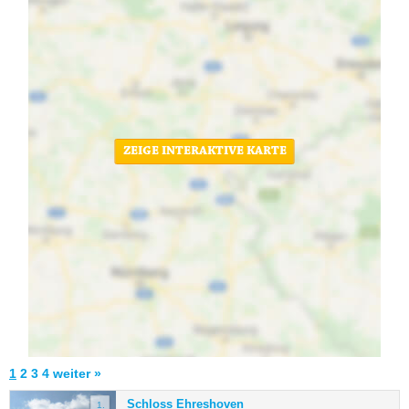
ZEIGE INTERAKTIVE KARTE
1
2
3
4
weiter »
Schloss Ehreshoven
1.