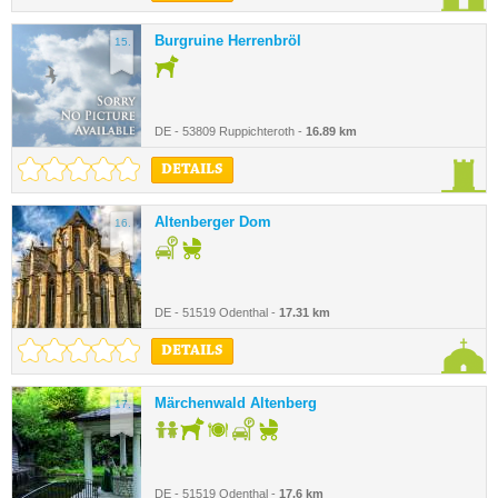
Burgruine Herrenbröl
15.
DE - 53809 Ruppichteroth -
16.89 km
DETAILS
Altenberger Dom
16.
DE - 51519 Odenthal -
17.31 km
DETAILS
Märchenwald Altenberg
17.
DE - 51519 Odenthal -
17.6 km