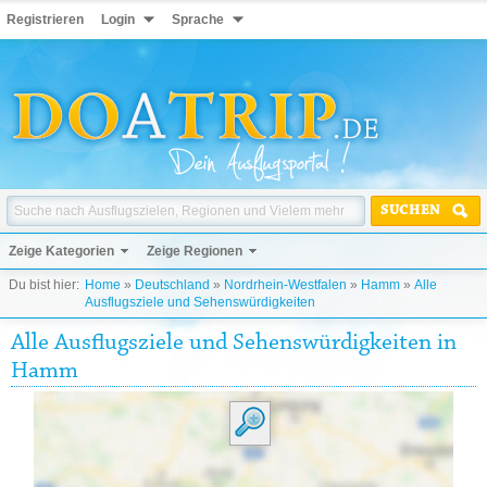
Registrieren
Login
Sprache
SUCHEN
Zeige Kategorien
Zeige Regionen
Du bist hier:
Home
»
Deutschland
»
Nordrhein-Westfalen
»
Hamm
»
Alle
Ausflugsziele und Sehenswürdigkeiten
Alle Ausflugsziele und Sehenswürdigkeiten in
Hamm