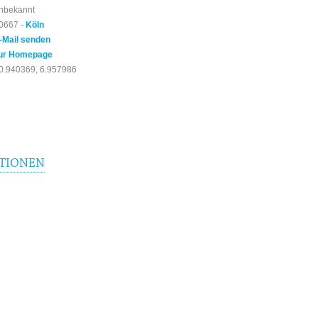
nbekannt
0667 -
Köln
-Mail senden
ur Homepage
0.940369, 6.957986
TIONEN