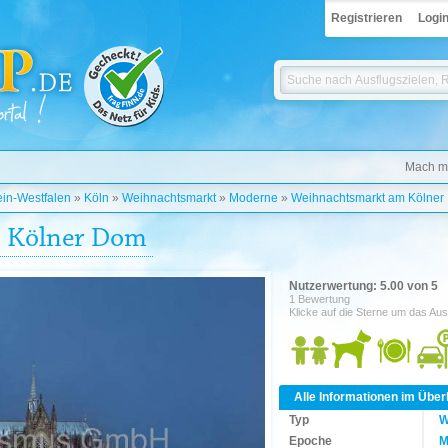
Registrieren
Logi
Mach mi
in-Westfalen
»
Köln
»
Weihnachtsmarkt
»
Moderne
»
Weihnachtsmarkt am Kölner
 Kölner Dom
Nutzerwertung: 5.00 von 5
1 Bewertung
Klicke auf die Sterne um das Aus
Alle Informationen im Über
Typ
W
Epoche
M