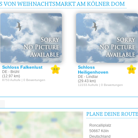
EIS VON WEIHNACHTSMARKT AM KÖLNER DOM
Schloss Falkenlust
Schloss
0.0
0.0
DE - Brühl
Heiligenhoven
(12.97 km)
DE - Lindlar
8753 Aufrufe | 0 Bewertungen
(29.43 km)
12233 Aufrufe | 0 Bewertungen
PLANE DEINE ROUT
Roncalliplatz
50667 Köln
Deutschland