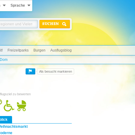
n
Sprache
SUCHEN
t!
Freizeitparks
Burgen
Ausflugsblog
 Dom
Als besucht markieren
flugsziel zu bewerten
blick
eihnachtsmarkt
oderne