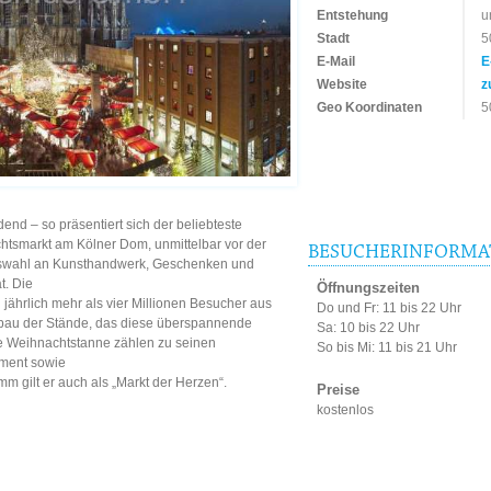
Entstehung
u
Stadt
5
E-Mail
E
Website
z
Geo Koordinaten
5
end – so präsentiert sich der beliebteste
tsmarkt am Kölner Dom, unmittelbar vor der
BESUCHERINFORMA
uswahl an Kunsthandwerk, Geschenken und
t. Die
Öffnungszeiten
jährlich mehr als vier Millionen Besucher aus
Do und Fr: 11 bis 22 Uhr
fbau der Stände, das diese überspannende
Sa: 10 bis 22 Uhr
he Weihnachtstanne zählen zu seinen
So bis Mi: 11 bis 21 Uhr
ment sowie
 gilt er auch als „Markt der Herzen“.
Preise
kostenlos