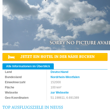
JETZT EIN HOTEL IN DER NÄHE BUCHEN
Alle Informationen im Überblick
Land
Deutschland
Bundesland
Nordrhein-Westfalen
Einwohnerzahl
152000
Fläche
100 km²
Webseite
zur Webseite
Geo Koordinaten
51.198611, 6.691389
TOP AUSFLUGSZIELE IN NEUSS