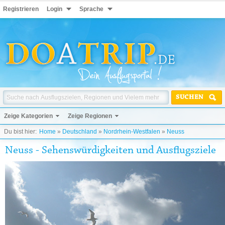
Registrieren
Login
Sprache
SUCHEN
Zeige Kategorien
Zeige Regionen
Du bist hier:
Home
»
Deutschland
»
Nordrhein-Westfalen
»
Neuss
Neuss - Sehenswürdigkeiten und Ausflugsziele