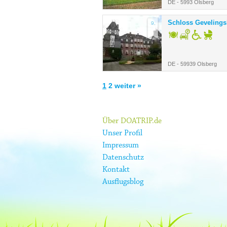
DE - 5993 Olsberg
Schloss Geveling
9.
DE - 59939 Olsberg
1
2
weiter »
Über DOATRIP.de
Unser Profil
Impressum
Datenschutz
Kontakt
Ausflugsblog