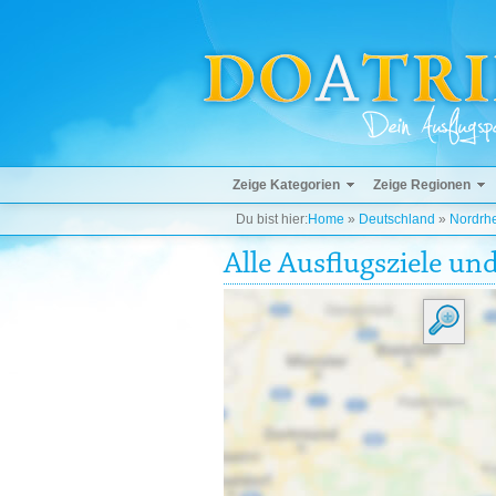
Zeige Kategorien
Zeige Regionen
Du bist hier:
Home
»
Deutschland
»
Nordrhe
Alle Ausflugsziele un