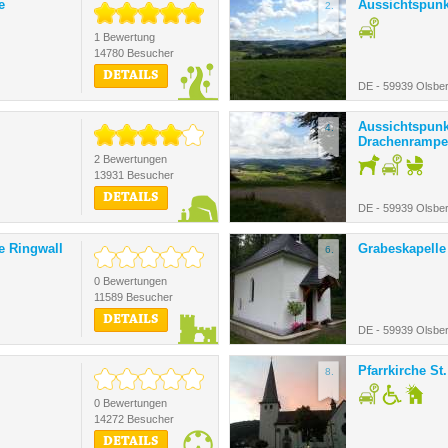
e
Aussichtspunk
2.
1 Bewertung
14780 Besucher
DETAILS
DE - 59939 Olsbe
Aussichtspunk
4.
Drachenrampe
2 Bewertungen
13931 Besucher
DETAILS
DE - 59939 Olsbe
e Ringwall
Grabeskapelle
6.
0 Bewertungen
11589 Besucher
DETAILS
DE - 59939 Olsbe
Pfarrkirche St
8.
0 Bewertungen
14272 Besucher
DETAILS