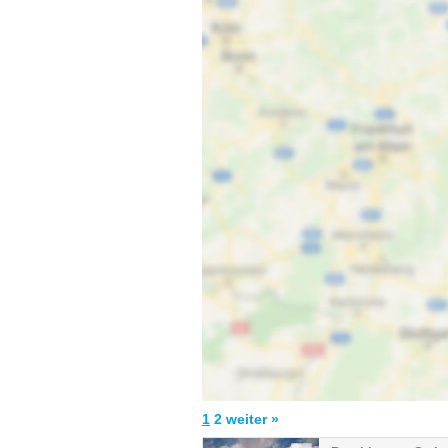
1
2
weiter »