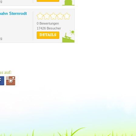
rg
ahn Sternrodt
0 Bewertungen
17426 Besucher
DETAILS
rg
s auf: