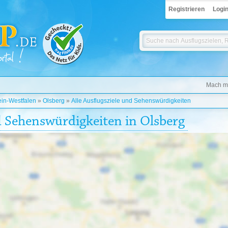
Registrieren
Logi
Mach mi
in-Westfalen
»
Olsberg
»
Alle Ausflugsziele und Sehenswürdigkeiten
d Sehenswürdigkeiten in Olsberg