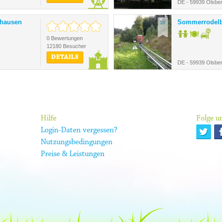
DE - 59939 Olsbe
shausen
Sommerrodelb
10.
0 Bewertungen
12180 Besucher
DETAILS
DE - 59939 Olsbe
Hilfe
Folge un
Login-Daten vergessen?
Nutzungsbedingungen
Preise & Leistungen