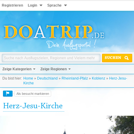
Registrieren
Login
Sprache
SUCHEN
Zeige Kategorien
Zeige Regionen
Du bist hier:
Home
»
Deutschland
»
Rheinland-Pfalz
»
Koblenz
»
Herz-Jesu-
Kirche
Als besucht markieren
Herz-Jesu-Kirche