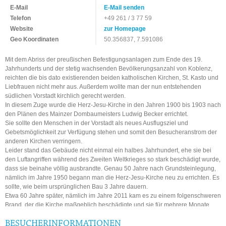
E-Mail
E-Mail senden
Telefon
+49 261 / 3 77 59
Website
zur Homepage
Geo Koordinaten
50.356837, 7.591086
Mit dem Abriss der preußischen Befestigungsanlagen zum Ende des 19.
Jahrhunderts und der stetig wachsenden Bevölkerungsanzahl von Koblenz,
reichten die bis dato existierenden beiden katholischen Kirchen, St. Kasto und
Liebfrauen nicht mehr aus. Außerdem wollte man der nun entstehenden
südlichen Vorstadt kirchlich gerecht werden.
In diesem Zuge wurde die Herz-Jesu-Kirche in den Jahren 1900 bis 1903 nach
den Plänen des Mainzer Dombaumeisters Ludwig Becker errichtet.
Sie sollte den Menschen in der Vorstadt als neues Ausflugsziel und
Gebetsmöglichkeit zur Verfügung stehen und somit den Besucheranstrom der
anderen Kirchen verringern.
Leider stand das Gebäude nicht einmal ein halbes Jahrhundert, ehe sie bei
den Luftangriffen während des Zweiten Weltkrieges so stark beschädigt wurde,
dass sie beinahe völlig ausbrandte. Genau 50 Jahre nach Grundsteinlegung,
nämlich im Jahre 1950 begann man die Herz-Jesu-Kirche neu zu errichten. Es
sollte, wie beim ursprünglichen Bau 3 Jahre dauern.
Etwa 60 Jahre später, nämlich im Jahre 2011 kam es zu einem folgenschweren
Brand, der die Kirche maßgeblich beschädigte und sie für mehrere Monate
nicht nutzbar machte.
Heute zählt die neoromanische Herz-Jesu-Kirche zu den wichtigsten
BESUCHERINFORMATIONEN