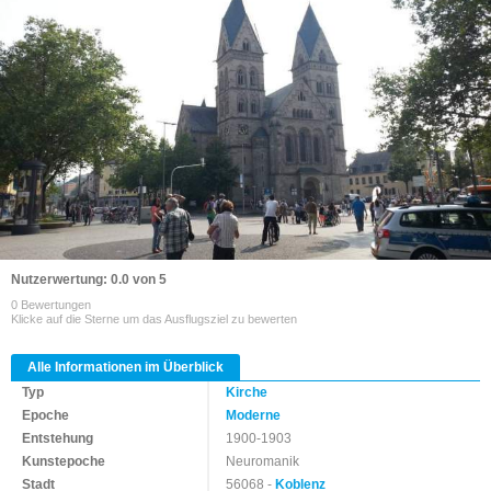
Nutzerwertung: 0.0 von 5
0 Bewertungen
Klicke auf die Sterne um das Ausflugsziel zu bewerten
Alle Informationen im Überblick
Typ
Kirche
Epoche
Moderne
Entstehung
1900-1903
Kunstepoche
Neuromanik
Stadt
56068 -
Koblenz