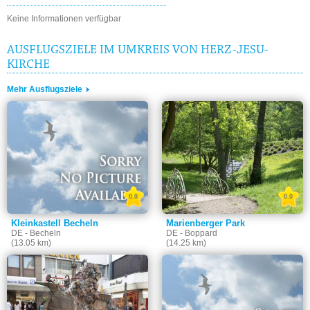
Ausflugszielen außerhalb der Altstadt.
Keine Informationen verfügbar
AUSFLUGSZIELE IM UMKREIS VON HERZ-JESU-
KIRCHE
Mehr Ausflugsziele
0.0
0.0
Kleinkastell Becheln
Marienberger Park
DE - Becheln
DE - Boppard
(13.05 km)
(14.25 km)