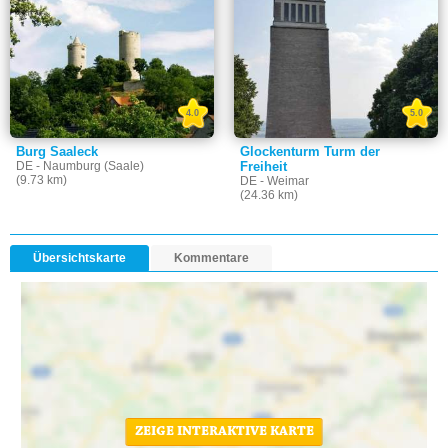
4.0
5.0
Burg Saaleck
Glockenturm Turm der
DE - Naumburg (Saale)
Freiheit
(9.73 km)
DE - Weimar
(24.36 km)
Übersichtskarte
Kommentare
ZEIGE INTERAKTIVE KARTE