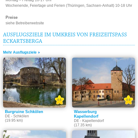
Wochenende, Feiertage und Ferien (Thüringen, Sachsen-Anhalt) 10-18 Uhr
Preise
siehe Betreiberwebsite
AUSFLUGSZIELE IM UMKREIS VON FREIZEITSPASS
ECKARTSBERGA
Mehr Ausflugsziele
0.0
0.0
Burgruine Schkölen
Wasserburg
DE - Schkölen
Kapellendorf
(19.95 km)
DE - Kapellendorf
(17.35 km)