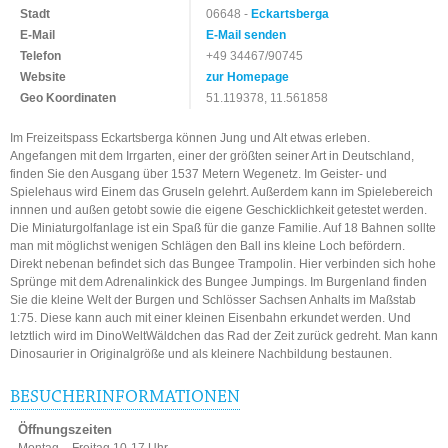
Stadt
06648 -
Eckartsberga
E-Mail
E-Mail senden
Telefon
+49 34467/90745
Website
zur Homepage
Geo Koordinaten
51.119378, 11.561858
Im Freizeitspass Eckartsberga können Jung und Alt etwas erleben.
Angefangen mit dem Irrgarten, einer der größten seiner Art in Deutschland,
finden Sie den Ausgang über 1537 Metern Wegenetz. Im Geister- und
Spielehaus wird Einem das Gruseln gelehrt. Außerdem kann im Spielebereich
innnen und außen getobt sowie die eigene Geschicklichkeit getestet werden.
Die Miniaturgolfanlage ist ein Spaß für die ganze Familie. Auf 18 Bahnen sollte
man mit möglichst wenigen Schlägen den Ball ins kleine Loch befördern.
Direkt nebenan befindet sich das Bungee Trampolin. Hier verbinden sich hohe
Sprünge mit dem Adrenalinkick des Bungee Jumpings. Im Burgenland finden
Sie die kleine Welt der Burgen und Schlösser Sachsen Anhalts im Maßstab
1:75. Diese kann auch mit einer kleinen Eisenbahn erkundet werden. Und
letztlich wird im DinoWeltWäldchen das Rad der Zeit zurück gedreht. Man kann
Dinosaurier in Originalgröße und als kleinere Nachbildung bestaunen.
BESUCHERINFORMATIONEN
Öffnungszeiten
Montag – Freitag 10-17 Uhr