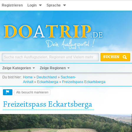
Registrieren
Login
Sprache
SUCHEN
Zeige Kategorien
Zeige Regionen
Du bist hier:
Home
»
Deutschland
»
Sachsen-
Anhalt
»
Eckartsberga
»
Freizeitspass Eckartsberga
Als besucht markieren
Freizeitspass Eckartsberga