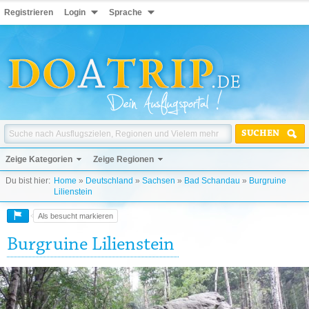
Registrieren
Login
Sprache
SUCHEN
Zeige Kategorien
Zeige Regionen
Du bist hier:
Home
»
Deutschland
»
Sachsen
»
Bad Schandau
»
Burgruine
Lilienstein
Als besucht markieren
Burgruine Lilienstein