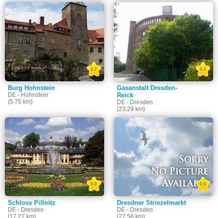
4.2
3.3
Burg Hohnstein
Gasanstalt Dresden-
DE - Hohnstein
Reick
(5.75 km)
DE - Dresden
(23.29 km)
0.0
0.0
Schloss Pillnitz
Dresdner Striezelmarkt
DE - Dresden
DE - Dresden
(17.27 km)
(27.56 km)