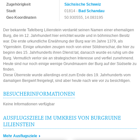
Zugehörigkeit
Sächsische Schweiz
Stadt
01814 -
Bad Schandau
Geo Koordinaten
50.930555, 14.083195
Der bekannte Tafelberg Lilienstein verdankt seinen Namen einer ehemaligen
Burg, die im 12. Jahrhundert hier errichtet wurde und in böhmischen Besitz
war. Die erste urkundliche Erwähnung der Burg war im Jahre 1379, als
Ylgenstein. Einige urkunden zeugen noch von einer Söldnerschar, die hier zu
beginn des 15. Jahrhunderts ihren DIenst tat, danacch wurde es ruhig um die
Burg. Vermutlich verlor sie an strategischen Interesse und verfiel zunehmend.
Heute sind nur noch einige wenige Grundmauern der Burg auf der Südseite zu
finden.
Diese Überreste wurde allerdings erst zum Ende des 19. Jahrhunderts vom
damaligen Bergwirt freigelegt, sind aber heute nach wie vor zu besichtigen.
BESUCHERINFORMATIONEN
Keine Informationen verfügbar
AUSFLUGSZIELE IM UMKREIS VON BURGRUINE
LILIENSTEIN
Mehr Ausflugsziele